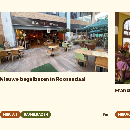
Nieuwe bagelbazen in Roosendaal
Franc
NIEUWS
BAGELBAZEN
5m
NIEU