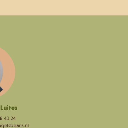
Luites
8 41 24
gelsbeans.nl