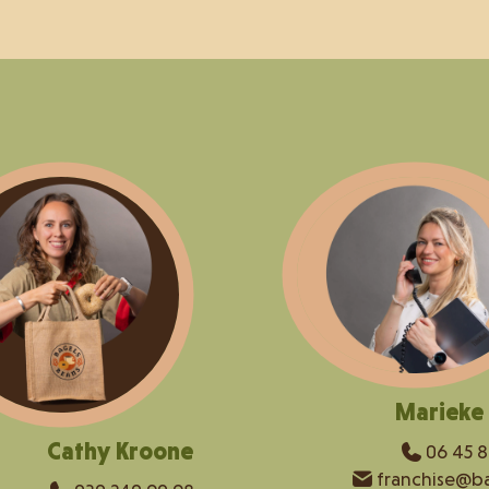
Marieke 
Cathy Kroone
06 45 8
franchise@ba