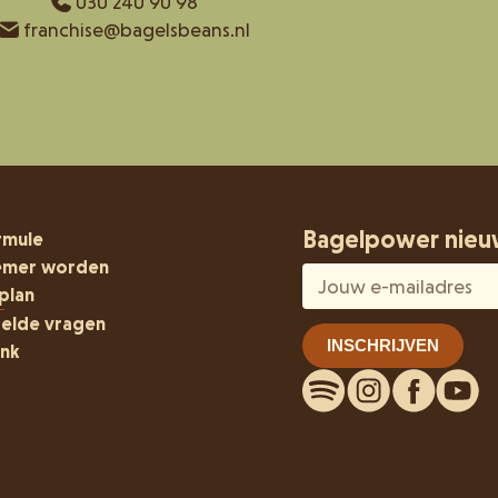
030 240 90 98
franchise@bagelsbeans.nl
Bagelpower nieu
rmule
emer worden
plan
telde vragen
nk