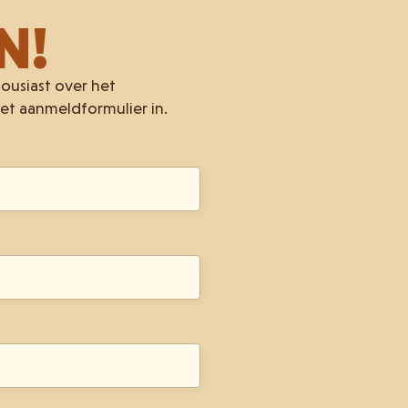
N!
housiast over het
et aanmeldformulier in.