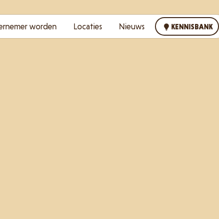
ernemer worden
Locaties
Nieuws
KENNISBANK