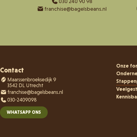
030 240 90 98
franchise@bagelsbeans.nl
Onze fo
Contact
Ondern
Maarssenbroeksedijk 9
Stappen
3542 DL Utrecht
Veelges
franchise@bagelsbeans.nl
Kennisba
030-2409098
WHATSAPP ONS