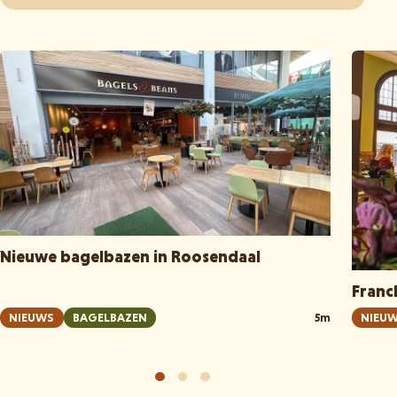
Nieuwe bagelbazen in Roosendaal
Franc
NIEUWS
BAGELBAZEN
5m
NIEU