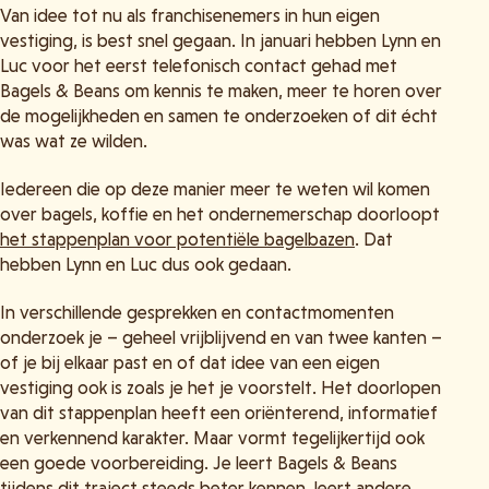
Van idee tot nu als franchisenemers in hun eigen
vestiging, is best snel gegaan. In januari hebben Lynn en
Luc voor het eerst telefonisch contact gehad met
Bagels & Beans om kennis te maken, meer te horen over
de mogelijkheden en samen te onderzoeken of dit écht
was wat ze wilden.
Iedereen die op deze manier meer te weten wil komen
over bagels, koffie en het ondernemerschap doorloopt
het stappenplan voor potentiële bagelbazen
. Dat
hebben Lynn en Luc dus ook gedaan.
In verschillende gesprekken en contactmomenten
onderzoek je – geheel vrijblijvend en van twee kanten –
of je bij elkaar past en of dat idee van een eigen
vestiging ook is zoals je het je voorstelt. Het doorlopen
van dit stappenplan heeft een oriënterend, informatief
en verkennend karakter. Maar vormt tegelijkertijd ook
een goede voorbereiding. Je leert Bagels & Beans
tijdens dit traject steeds beter kennen, leert andere