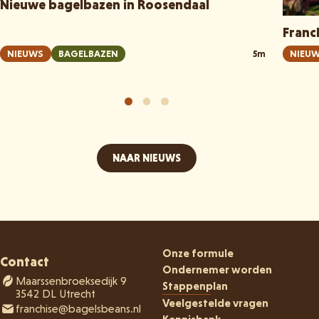
Nieuwe bagelbazen in Roosendaal
Franc
NIEUWS
BAGELBAZEN
5m
NIEU
NAAR NIEUWS
Onze formule
Contact
Ondernemer worden
Maarssenbroeksedijk 9
Stappenplan
3542 DL Utrecht
Veelgestelde vragen
franchise@bagelsbeans.nl