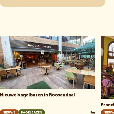
Nieuwe bagelbazen in Roosendaal
Franc
NIEUWS
BAGELBAZEN
5m
NIEU