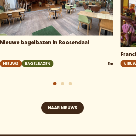
Nieuwe bagelbazen in Roosendaal
Franc
NIEUWS
BAGELBAZEN
5m
NIEU
NAAR NIEUWS