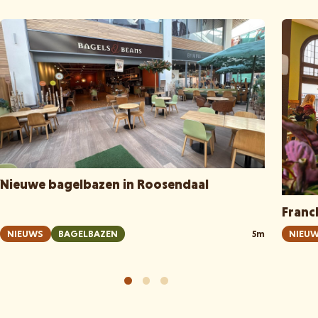
Nieuwe bagelbazen in Roosendaal
Franc
NIEUWS
BAGELBAZEN
5m
NIEU