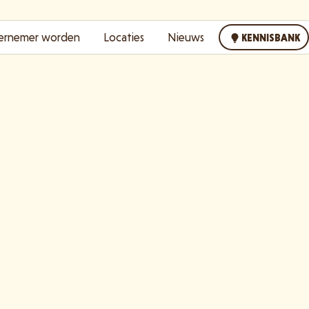
ernemer worden
Locaties
Nieuws
KENNISBANK