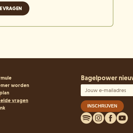
DE VRAGEN
Bagelpower nieu
rmule
emer worden
plan
telde vragen
nk