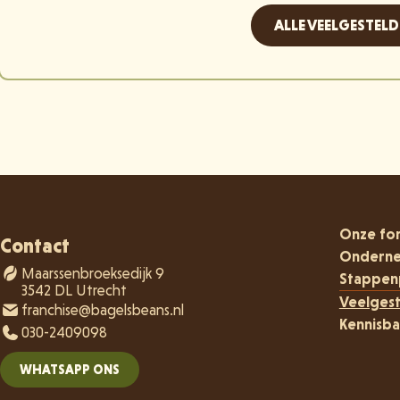
ALLE VEELGESTEL
Onze fo
Contact
Ondern
Maarssenbroeksedijk 9
Stappen
3542 DL Utrecht
Veelges
franchise@bagelsbeans.nl
Kennisba
030-2409098
WHATSAPP ONS