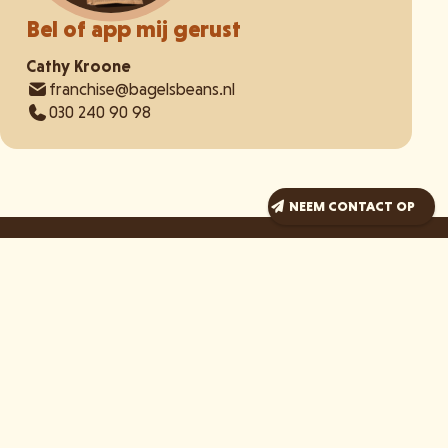
Bel of app mij gerust
Cathy Kroone
franchise@bagelsbeans.nl
030 240 90 98
NEEM CONTACT OP
Onze formule
Contact
Ondernemer worden
Maarssenbroeksedijk 9
Stappenplan
3542 DL Utrecht
Veelgestelde vragen
franchise@bagelsbeans.nl
Kennisbank
030-2409098
WHATSAPP ONS
Bagelpower nieuwsbrief