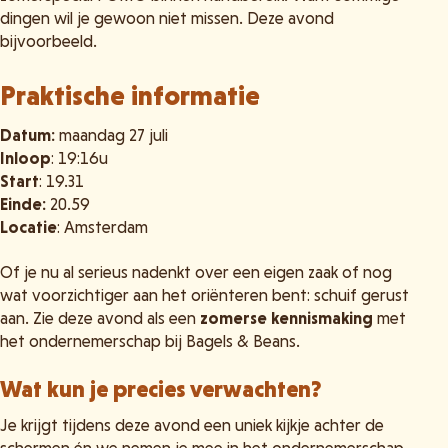
dingen wil je gewoon niet missen. Deze avond
bijvoorbeeld.
Praktische informatie
Datum:
maandag 27 juli
Inloop
: 19:16u
Start
: 19.31
Einde:
20.59
Locatie
: Amsterdam
Of je nu al serieus nadenkt over een eigen zaak of nog
wat voorzichtiger aan het oriënteren bent: schuif gerust
aan. Zie deze avond als een
zomerse kennismaking
met
het ondernemerschap bij Bagels & Beans.
Wat kun je precies verwachten?
Je krijgt tijdens deze avond een uniek kijkje achter de
schermen én we nemen je mee in het ondernemerschap